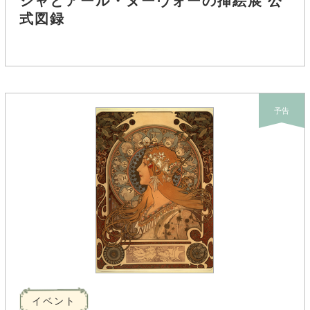
シャとアール・ヌーヴォーの挿絵展 公
式図録
予告
イベント