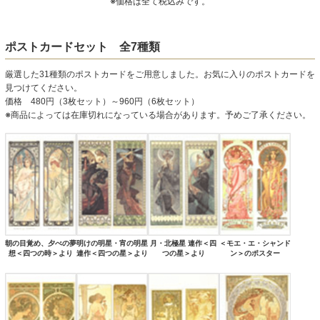
※価格は全て税込みです。
ポストカードセット 全7種類
厳選した31種類のポストカードをご用意しました。お気に入りのポストカードを
見つけてください。
価格 480円（3枚セット）～960円（6枚セット）
※商品によっては在庫切れになっている場合があります。予めご了承ください。
朝の目覚め、夕べの夢
明けの明星・宵の明星
月・北極星 連作＜四
＜モエ・エ・シャンド
想＜四つの時＞より
連作＜四つの星＞より
つの星＞より
ン＞のポスター