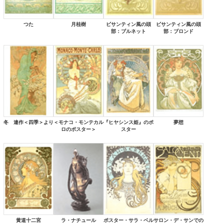
つた
月桂樹
ビサンティン風の頭
ビサンティン風の頭
部：ブルネット
部：ブロンド
冬 連作＜四季＞より
＜モナコ・モンテカル
『ヒヤシンス姫』のポ
夢想
ロのポスター＞
スター
黄道十二宮
ラ・ナチュール
ポスター・サラ・ベル
サロン・デ・サンでの