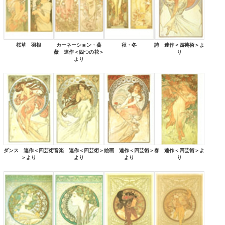
桜草 羽根
カーネーション・薔
秋・冬
詩 連作＜四芸術＞よ
薇 連作＜四つの花＞
り
より
ダンス 連作＜四芸術
音楽 連作＜四芸術＞
絵画 連作＜四芸術＞
春 連作＜四芸術＞よ
＞より
より
より
り