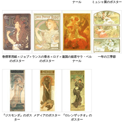
ナール
ミュシャ展のポスター
巻煙草用紙＜ジョブ＞
ランスの香水＜ロド＞
遠国の姫君サラ・ベル
一年の三季節
のポスター
のポスター
ナール
『ジスモンダ』のポス
メディアのポスター
『ロレンザッチオ』の
ター
ポスター