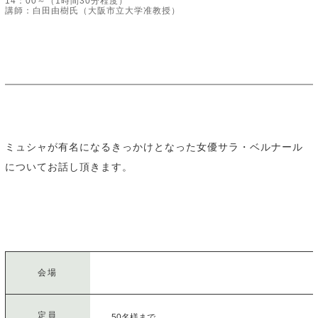
14：00～（1時間30分程度）
講師：白田由樹氏（大阪市立大学准教授）
ミュシャが有名になるきっかけとなった女優サラ・ベルナール
についてお話し頂きます。
会場
定員
50名様まで