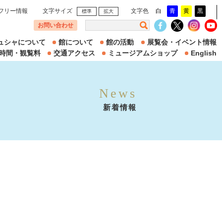
フリー情報
文字サイズ
文字色
白
青
黄
黒
標準
拡大
お問い合わせ
ュシャについて
館について
館の活動
展覧会・イベント情報
時間・観覧料
交通アクセス
ミュージアムショップ
English
News
新着情報