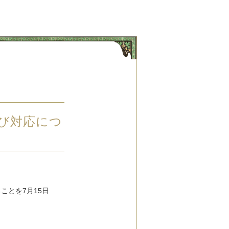
び対応につ
ることを
7
月
15
日