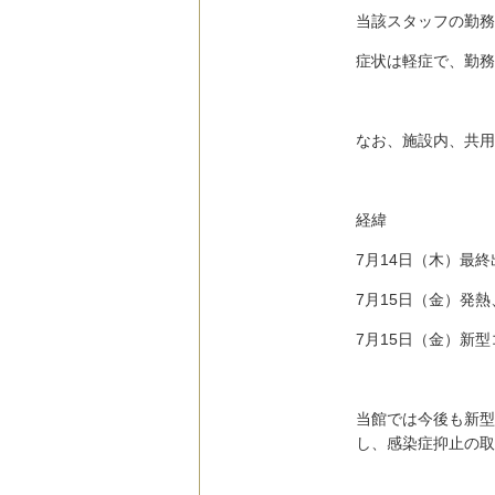
当該スタッフの勤務
症状は軽症で、勤務
なお、施設内、共用
経緯
7
月
14
日（木）最終
7
月
15
日（金）発熱
7
月
15
日（金）新型
当館では今後も新型
し、感染症抑止の取