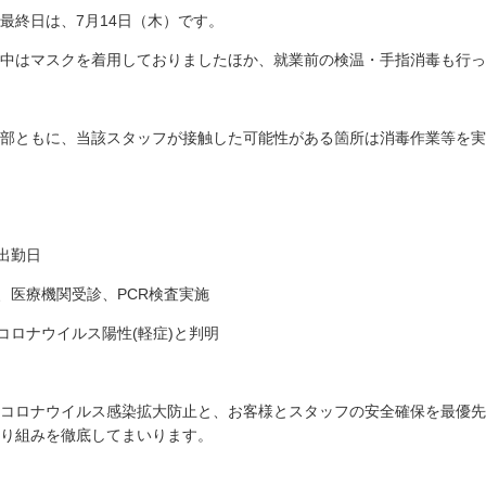
最終日は、
7
月
14
日（木）です。
中はマスクを着用しておりましたほか、就業前の検温・手指消毒も行っ
部ともに、当該スタッフが接触した可能性がある箇所は消毒作業等を実
出勤日
、医療機関受診、
PCR
検査実施
コロナウイルス陽性
(
軽症
)
と判明
コロナウイルス感染拡大防止と、お客様とスタッフの安全確保を最優先
り組みを徹底してまいります。