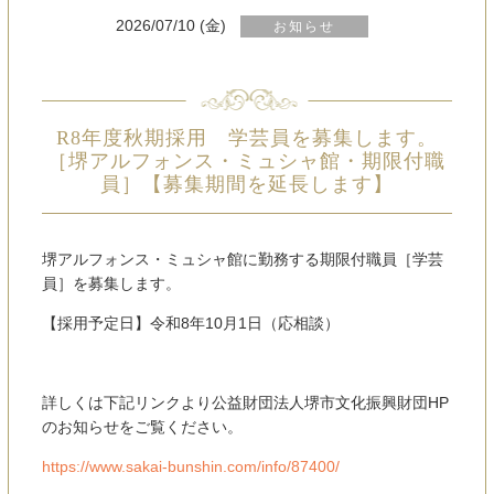
2026/07/10 (金)
お知らせ
R8年度秋期採用 学芸員を募集します。
［堺アルフォンス・ミュシャ館・期限付職
員］【募集期間を延長します】
堺アルフォンス・ミュシャ館に勤務する期限付職員［学芸
員］を募集します。
【採用予定日】令和
8
年10月
1
日（応相談）
詳しくは下記リンクより公益財団法人堺市文化振興財団
HP
のお知らせをご覧くださ
い。
https://www.sakai-bunshin.com/info/87400/