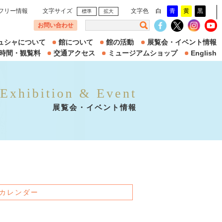
フリー情報
文字サイズ
文字色
白
青
黄
黒
標準
拡大
お問い合わせ
ュシャについて
館について
館の活動
展覧会・イベント情報
時間・観覧料
交通アクセス
ミュージアムショップ
English
Exhibition & Event
展覧会・イベント情報
カレンダー