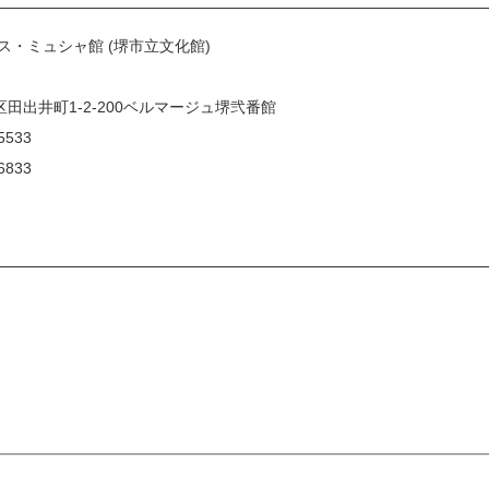
ス・ミュシャ館 (堺市立文化館)
田出井町1-2-200ベルマージュ堺弐番館
5533
6833