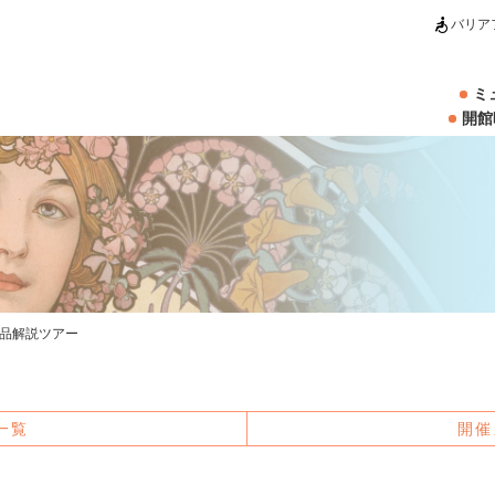
バリア
ミ
開館
作品解説ツアー
一覧
開催