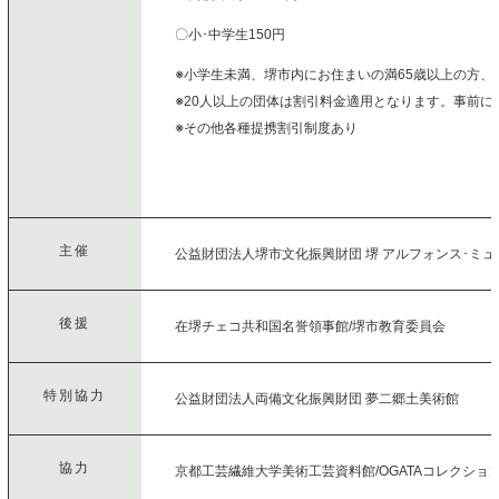
〇小･中学生150円
※小学生未満、堺市内にお住まいの満65歳以上の方
※20人以上の団体は割引料金適用となります。事前に
※その他各種提携割引制度あり
主催
公益財団法人堺市文化振興財団 堺 アルフォンス･ミ
後援
在堺チェコ共和国名誉領事館/堺市教育委員会
特別協力
公益財団法人両備文化振興財団 夢二郷土美術館
協力
京都工芸繊維大学美術工芸資料館/
OGATA
コレクショ