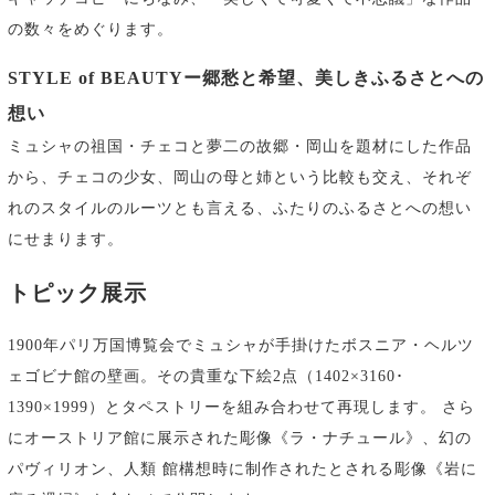
の数々をめぐります。
STYLE of BEAUTYー郷愁と希望、美しきふるさとへの
想い
ミュシャの祖国・チェコと夢二の故郷・岡山を題材にした作品
から、チェコの少女、岡山の母と姉という比較も交え、それぞ
れのスタイルのルーツとも言える、ふたりのふるさとへの想い
にせまります。
トピック展示
1900年パリ万国博覧会でミュシャが手掛けたボスニア・ヘルツ
ェゴビナ館の壁画。その貴重な下絵2点（1402×3160･
1390×1999）とタペストリーを組み合わせて再現します。 さら
にオーストリア館に展示された彫像《ラ・ナチュール》、幻の
パヴィリオン、人類 館構想時に制作されたとされる彫像《岩に