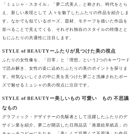
「ミュシャ・スタイル」「夢二式美人」と称され、時代をとら
え、新しい表現として 人々を魅了したふたりの作品を紹介しま
す。なかでも似ているポーズ、題材、モチーフを描いた作品を
並べることで見えてくる、それぞれ独自のスタイルの特徴とと
もにふたりの共通性に注目します。
STYLE of BEAUTYーふたりが見つけた美の視点
ふたりの女性像を、「日常」と「理想」という2つのキーワード
で読み解き、女性の姿に込めたふたりの美のポイントを探りま
す。何気ないしぐさの中に美を見つけた夢二と洗練されたポー
ズで魅せるミュシャの美の視点に注目です。
STYLE of BEAUTYー美しいもの 可愛いゝもの 不思議
なもの
グラフィック・デザイナーの先駆者として活躍したふたりのデ
ザイン業を紹介。夢二が開店した日用品店「港屋絵草紙店」の
キャッチコピーにちなみ、「美しくて可愛くて不思議」な作品